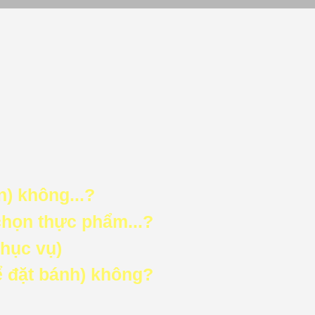
) không...?
chọn thực phẩm...?
phục vụ)
ể đặt bánh) không?
?