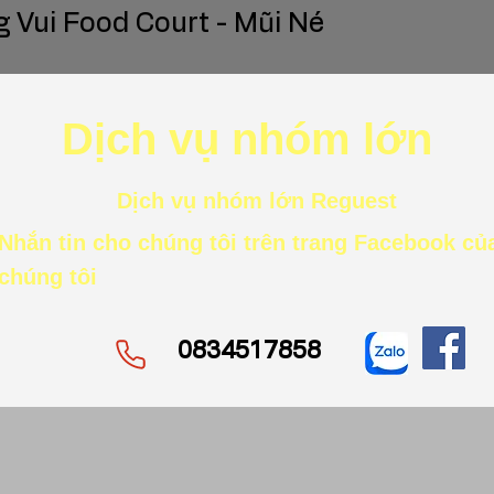
 Vui Food Court - Mũi Né
Dịch vụ nhóm lớn
Dịch vụ nhóm lớn Reguest
Nhắn tin cho chúng tôi trên trang Facebook củ
chúng tôi
0834517858