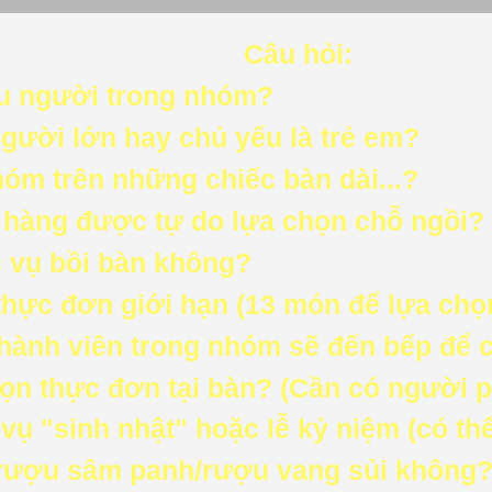
Câu hỏi:
u người trong nhóm?
người lớn hay chủ yếu là trẻ em?
hóm trên những chiếc bàn dài...?
h hàng được tự do lựa chọn chỗ ngồi?
 vụ bồi bàn không?
thực đơn giới hạn (13 món để lựa chọn
 thành viên trong nhóm sẽ đến bếp để 
họn thực đơn tại bàn? (Cần có người 
vụ "sinh nhật" hoặc lễ kỷ niệm (có th
rượu sâm panh/rượu vang sủi không