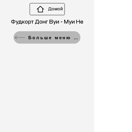
Домой
Фудкорт Донг Вуи - Муи Не
Больше меню баров